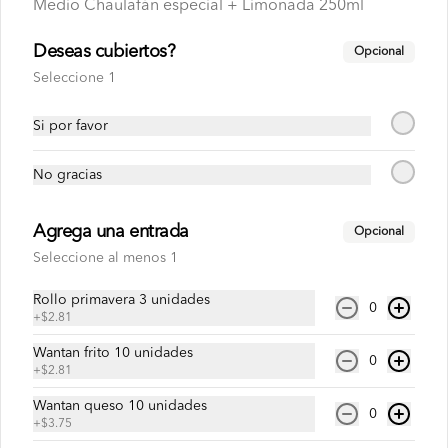
Medio Chaulafán especial + Limonada 250ml
Chaulafan de Chancho
Arroz salteado con cerdo y vegetales.
Deseas cubiertos?
Opcional
Seleccione 1
Si por favor
$6.34
No gracias
Chaulafan de Lomo
Arroz salteado con lomo de res y 
Agrega una entrada
Opcional
vegetales.
Seleccione al menos 1
Rollo primavera 3 unidades
$6.10
0
+
$2.81
Wantan frito 10 unidades
0
+
$2.81
Chaulafan de Pollo
Arroz salteado con pollo y vegetales.
Wantan queso 10 unidades
0
+
$3.75