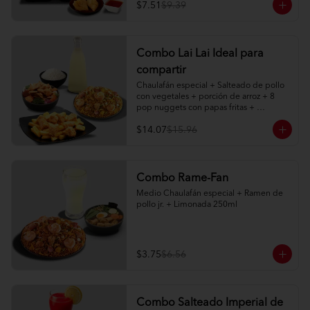
agridulce

$7.51
$9.39
2 limonadas naturales 250ml
Combo Lai Lai Ideal para
compartir
Chaulafán especial + Salteado de pollo 
con vegetales + porción de arroz + 8 
pop nuggets con papas fritas + 
limonada natural 1 litro
$14.07
$15.96
Combo Rame-Fan
Medio Chaulafán especial + Ramen de 
pollo jr. + Limonada 250ml
$3.75
$6.56
Combo Salteado Imperial de