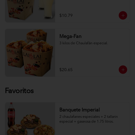
$10.79
Mega-Fan
3 kilos de Chaulafán especial.
$20.65
Favoritos
Banquete Imperial
2 chaulafanes especiales + 2 tallarin 
especial + gaseosa de 1.75 litros.