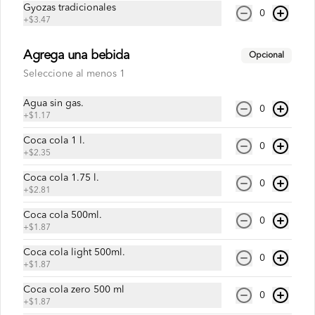
Gyozas tradicionales
0
+
$3.47
$6.10
Agrega una bebida
Opcional
Seleccione al menos 1
Kilofan
1 kilos de chaulafán especial.
Agua sin gas.
0
+
$1.17
Coca cola 1 l.
0
+
$2.35
$8.36
Coca cola 1.75 l.
0
+
$2.81
Kilofan PLus
Coca cola 500ml.
1 kilo de Chaulafán especial + 2 
0
+
$1.87
limonadas naturales de 250ml
Coca cola light 500ml.
0
+
$1.87
$10.79
Coca cola zero 500 ml
0
+
$1.87