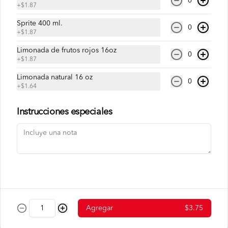
0
+
$1.87
Tallarín salteado con lomito de res, 
cerdo, pollo, camarón y vegetales.
Sprite 400 ml.
0
+
$1.87
Limonada de frutos rojos 16oz
0
$6.81
+
$1.87
Limonada natural 16 oz
0
+
$1.64
Tallarín de Camarón
Tallarín salteado con camarón y 
vegetales
Instrucciones especiales
$7.50
Tallarín de Chancho
Tallarín salteado con cerdo y vegetales.
Agregar
$3.75