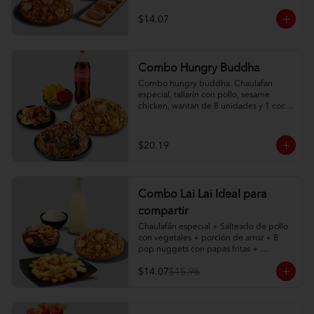
$14.07
Combo Hungry Buddha
Combo hungry buddha. Chaulafan 
especial, tallarín con pollo, sesame 
chicken, wantan de 8 unidades y 1 coca 
cola de 1l.
$20.19
Combo Lai Lai Ideal para
compartir
Chaulafán especial + Salteado de pollo 
con vegetales + porción de arroz + 8 
pop nuggets con papas fritas + 
limonada natural 1 litro
$14.07
$15.96