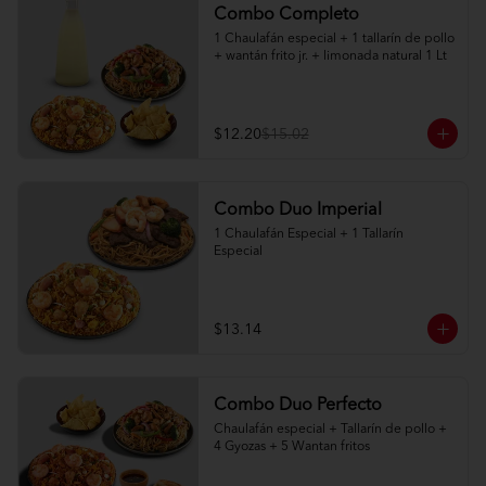
Combo Completo
1 Chaulafán especial + 1 tallarín de pollo 
+ wantán frito jr. + limonada natural 1 Lt
$12.20
$15.02
Combo Duo Imperial
1 Chaulafán Especial + 1 Tallarín 
Especial
$13.14
Combo Duo Perfecto
Chaulafán especial + Tallarín de pollo + 
4 Gyozas + 5 Wantan fritos