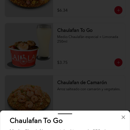
$6.34
Chaulafan To Go
Medio Chaulafán especial + Limonada 
250ml
$3.75
Chaulafan de Camarón
Arroz salteado con camarón y vegetales.
$7.50
Chaulafan To Go