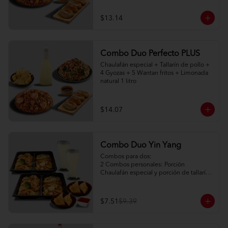
$13.14
Combo Duo Perfecto PLUS
Chaulafán especial + Tallarín de pollo + 
4 Gyozas + 5 Wantan fritos + Limonada 
natural 1 litro
$14.07
Combo Duo Yin Yang
Combos para dos:

2 Combos personales: Porción 
Chaulafán especial y porción de tallarín 
de pollo

2 Porciones de watán frito (2pc) + salsa 
agridulce

$7.51
$9.39
2 limonadas naturales 250ml