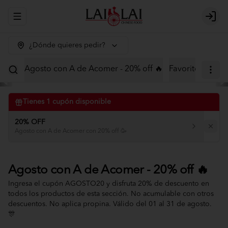
Abrir menu de navegación
Logi
¿Dónde quieres pedir?
Agosto con A de Acomer - 20% off 🔥
Favoritos
Menú
Tienes
1
cupón disponible
20% OFF
Agosto con A de Acomer con 20% off 🥳
Agosto con A de Acomer - 20% off 🔥
Ingresa el cupón AGOSTO20 y disfruta 20% de descuento en
todos los productos de esta sección. No acumulable con otros
descuentos. No aplica propina. Válido del 01 al 31 de agosto.
🎊