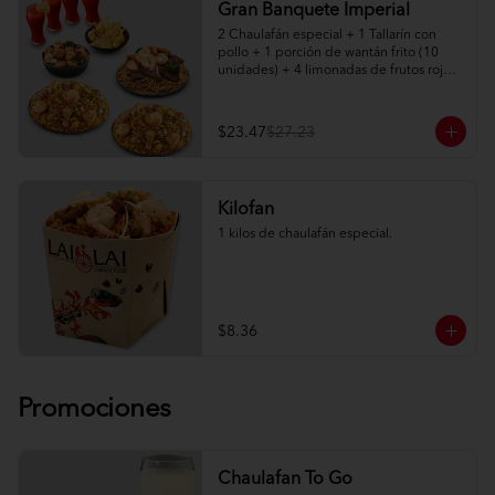
Gran Banquete Imperial
2 Chaulafán especial + 1 Tallarín con 
pollo + 1 porción de wantán frito (10 
unidades) + 4 limonadas de frutos rojos.

Adicionalmente elige entre: Salteado 
Imperial de camarón, lomo o pollo
$23.47
$27.23
Kilofan
1 kilos de chaulafán especial.
$8.36
Promociones
Chaulafan To Go